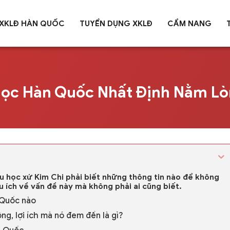
XKLĐ HÀN QUỐC
TUYỂN DỤNG XKLĐ
CẨM NANG
ọc Hàn Quốc Nhất Định Nằm Lò
du học xứ Kim Chi phải biết những thông tin nào để không
u ích về vấn đề này mà không phải ai cũng biết.
 Quốc nào
g, lợi ích mà nó đem đến là gì?