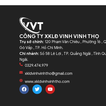
CÔNG TY XKLĐ VINH VINH THỌ
Trụ sở chính
: 120 Phạm Văn Chiêu , Phường 16 , 
Gò Vấp , TP. Hồ Chí Minh.
Chi nhánh
: Số 58 Lê Lợi , TP. Quảng Ngãi , Tỉnh 
Ngãi.
0329.474.979
xkldvinhvinhtho@gmail.com
www.xkldvinhvinhtho.com