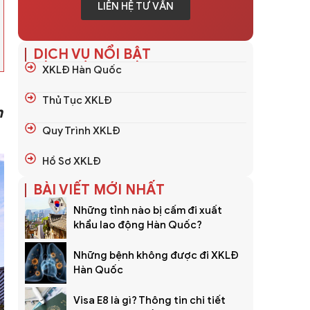
LIÊN HỆ TƯ VẤN
DỊCH VỤ NỔI BẬT
XKLĐ Hàn Quốc
Thủ Tục XKLĐ
n
Quy Trình XKLĐ
Hồ Sơ XKLĐ
BÀI VIẾT MỚI NHẤT
Những tỉnh nào bị cấm đi xuất
khẩu lao động Hàn Quốc?
Những bệnh không được đi XKLĐ
Hàn Quốc
Visa E8 là gì? Thông tin chi tiết