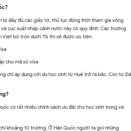
ốc?
 bị đầy đủ các giấy tờ, thủ tục đồng thời tham gia vòng
p và cục xuất nhập cảnh nước này có quy định: Các trường
h Việt bỏ trốn dưới 1% thì sẽ được ưu tiên:
isa
ấp cho mã số visa
g chỉ áp dụng với du học sinh từ Huế trở ra bắc. Còn từ Đ
ông?
uốc có rất nhiều chính sách ưu đãi cho học sinh trong và
t chỉ khoảng 10 trường. Ở Hàn Quốc người ta gọi những