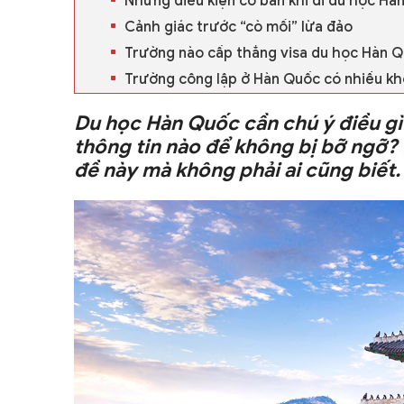
Những điều kiện cơ bản khi đi du học Hà
Cảnh giác trước “cò mồi” lừa đảo
Trường nào cấp thẳng visa du học Hàn 
Trường công lập ở Hàn Quốc có nhiều k
Du học Hàn Quốc cần chú ý điều gì?
thông tin nào để không bị bỡ ngỡ? 
đề này mà không phải ai cũng biết.